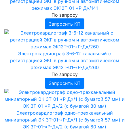
регистрацией ЭКГ в ручном и автоматическом
Ультразвуковая терапия
Аппараты ультразвуковой терапии
режимах ЭК12Т-01-«Р-Д»/141
Электрокардиостимуляторы наружные
Аппараты физиотерапевтические Мустанг
По запросу
Аппараты для аромафитотерапии
Аппарат свето - лазерной терапии Бином
Запросить КП
Озонаторы медицинские
Аппараты магнито-свето-лазерной
терапии Милта
›
Аппараты КВЧ-ИК терапии
Аппараты криотерапии
Блоки излучения БИ
Аппараты КВЧ-терапии Стелла
Аппараты электроанальгезии
Блок излучения БИМВ
Аппараты Спинор
Аппараты электросна
Блоки излучения БИК
Электрокардиограф 3-6-12 канальный с
›
Блоки излучения БИМ
Аппараты для электростимуляции
регистрацией ЭКГ в ручном и автоматическом
Аппараты рефлексотерапии
Блоки излучения БН-ВЛОК
Аппараты радиочастотной
режимах ЭК12Т-01-«Р-Д»/260
электротерапии
Концентраторы кислородные
Блоки излучения БСМ
По запросу
Аппараты для интерференционной терапии
Измерители мощности
Нейростимуляторы
Запросить КП
Аэроионизаторы
Аппараты биоритмостимуляции
›
Ингаляторы, небулайзеры
Инфракрасные приборы
Ингаляторы Дельфин, ИНКО
Электрокардиограф одно-трехканальный
Фототерапевтические транскраниальные
Ингаляторы Альбедо
миниатюрный ЭК 3Т-01-«Р-Д»/1 (с бумагой 57 мм) и
аппараты ELMEDLIFE
ЭК 3Т-01-«Р-Д»/2 (с бумагой 80 мм)
Прочее