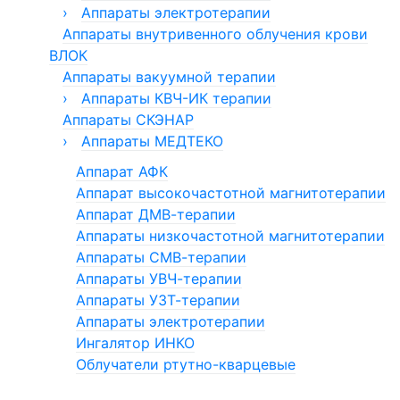
Эндовидеохирургические стойки для
терапевтические АЛП-01-"ЛАТОН"
›
›
Магнит МЕДТЕКО
Аппараты электротерапии
Аппараты прессотерапии и
урологии
лимфодренажа «Лимфа»
Аппараты внутривенного облучения крови
Аппарат Милта
Аппараты УЛЬТРАДАР
Инструменты для терапевтических
лазеров
ВЛОК
Аппараты прессотерапии
Аппараты ЭЛЭСКУЛАП
Манжеты для прессотерапии
Аппараты вакуумной терапии
Аппарат ЭЛАД
›
Аппарат ФОРЕЗ
Аппараты КВЧ-ИК терапии
Аппараты СКЭНАР
Аппараты Мустанг
Аппараты КВЧ-терапии Стелла
›
Аппараты Спинор
Аппараты МЕДТЕКО
Аппарат АФК
Аппарат высокочастотной магнитотерапии
Аппарат ДМВ-терапии
Аппараты низкочастотной магнитотерапии
Аппараты СМВ-терапии
Аппараты УВЧ-терапии
Аппараты УЗТ-терапии
Аппараты электротерапии
Ингалятор ИНКО
Облучатели ртутно-кварцевые