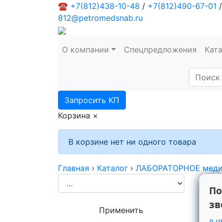
☎
+7(812)438-10-48
/
+7(812)490-67-01
/
812@petromedsnab.ru
О компании
Спецпредложения
Кат
Запросить КП
Корзина
×
В корзине нет ни одного товара
Главная
›
Каталог
›
ЛАБОРАТОРНОЕ меди
По
зв
Применить