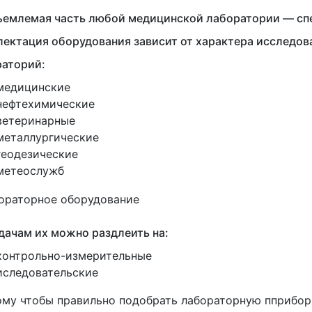
емлемая часть любой медицинской лаборатории — спе
ектация оборудования зависит от характера исследо
раторий:
медицинские
нефтехимические
ветеринарные
металлургические
геодезические
метеослужб
дачам их можно раздлеить на:
контрольно-измерительные
иследовательские
му чтобы правильно подобрать лабораторную пприбор