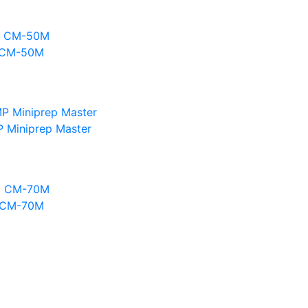
 СМ-50М
Miniprep Master
 СМ-70М