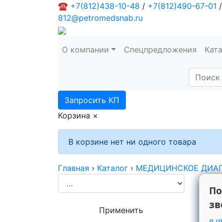
☎
+7(812)438-10-48
/
+7(812)490-67-01
/
812@petromedsnab.ru
О компании
Спецпредложения
Кат
Запросить КП
Корзина
×
В корзине нет ни одного товара
Главная
›
Каталог
›
МЕДИЦИНСКОЕ ДИА
По
зв
Применить