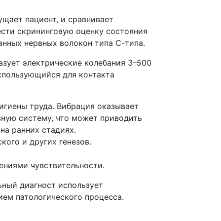
щает пациент, и сравнивает
ести скрининговую оценку состояния
нных нервных волокон типа С-типа.
азует электрические колебания 3–500
использующийся для контакта
игиены труда. Вибрация оказывает
ную систему, что может приводить
на ранних стадиях.
ого и других генезов.
ниями чувствительности.
ьный диагност использует
ием патологического процесса.