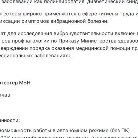
 заболеваний как полинейропатия, диабетический синд
тестеры широко применяются в сфере гигиены труда 
иксации симптомов вибрационной болезни.
ат для исследования виброчувствительности включен 
тров профпатологии по Приказу Министерства здравоох
верждении порядка оказания медицинской помощи пр
ссиональных заболеваниях».
отестер МБН
ичии
енности:
Возможность работы в автономном режиме
(без
ПК)
100% электробезопасность пациента
(гальваническая
ра