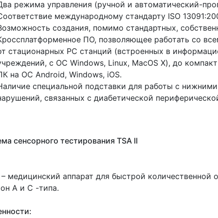
Два режима управления
(ручной
и автоматический-про
Соответствие международному стандарту ISO 13091:20
Возможность создания, помимо стандартных, собствен
Кроссплатформенное ПО, позволяющее работать со вс
от стационарных РС станций
(встроенных
в информаци
учреждений, с ОС Windows, Linux, MacOS X), до компак
ПК на ОС Android, Windows, iOS.
Наличие специальной подставки для работы с нижними
нарушений, связанных с диабетической периферической
ма сенсорного тестирования TSA II
I – медицинский аппарат для быстрой количественной 
он А и С -типа.
енности: