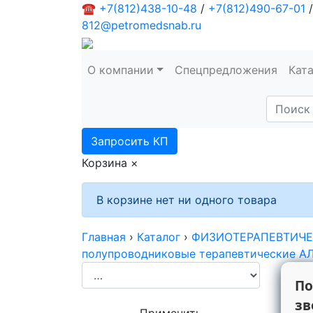
☎
+7(812)438-10-48
/
+7(812)490-67-01
/
812@petromedsnab.ru
О компании
Спецпредложения
Кат
Запросить КП
Корзина
×
В корзине нет ни одного товара
Главная
›
Каталог
›
ФИЗИОТЕРАПЕВТИЧЕС
полупроводниковые терапевтические А
По
зв