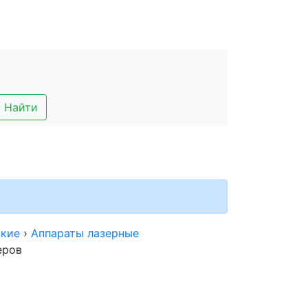
Найти
ские
›
Аппараты лазерные
еров