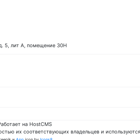
 д. 5, лит А, помещение 30Н
Работает на HostCMS
остью их соответствующих владельцев и используются
reepik и
App
icon by
Icons8