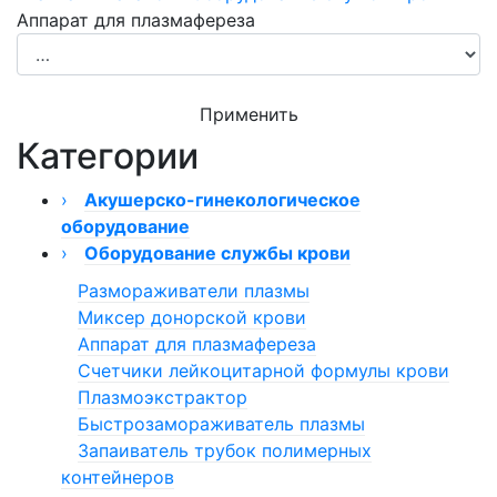
Аппарат для плазмафереза
Применить
Категории
›
Акушерско-гинекологическое
оборудование
›
›
Оборудование службы крови
Кольпоскопы
Видеокольпоскопы
Кольпоскоп КС-02
Размораживатели плазмы
Гинекологическое оборудование ТРИМА
Кольпоскопы КС-01
Миксер донорской крови
›
Кольпоскопы модели 050/054
Мониторы фетальные
Аппарат для плазмафереза
›
Кольпоскопы КС
Монитор фетальный Сономед
Кресла гинекологические
Счетчики лейкоцитарной формулы крови
Фототерапия новорожденных
Кольпоскопы бинокулярные
Монитор фетальный ComenStar
Кресла гинекологические Welle
Плазмоэкстрактор
Гистероскопы
Быстрозамораживатель плазмы
Гистерорезектоскопы
Запаиватель трубок полимерных
Гистерорезектоскоп биполярный
контейнеров
Гистероскопы офисные (тонкие)