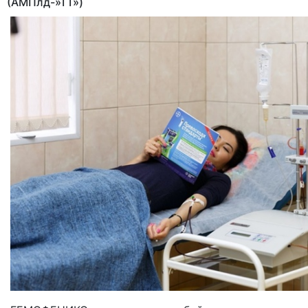
(АМПлд
-»ТТ»)