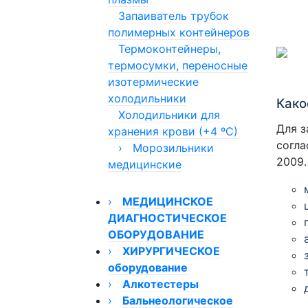
(тонкие)
Запаиватель трубок
Инструмент для
полимерных контейнеров
гистероскопии
Термоконтейнеры,
Принадлежности для
термосумки, переносные
эндоскопии
изотермические
Электроды для
холодильники
Како
гистерорезектоскопии
Холодильники для
Оптика для
Для з
хранения крови (+4 ºС)
гистероскопов и
согла
›
Морозильники
гистерорезектоскопов
2009.
медицинские
Стволы адаптеры для
Дополнительные
гистероскопов и
принадлежности для
›
МЕДИЦИНСКОЕ
гистерорезектоскопов
низкотемпературных
ДИАГНОСТИЧЕСКОЕ
Устройства обогрева
морозильников HAIER
ОБОРУДОВАНИЕ
новорожденных, матрасы
Морозильники
›
Кардиостимулятор
ХИРУРГИЧЕСКОЕ
для пеленальных столов
биомедицинские (до
оборудование
Вибротестеры
Эвакуаторы дыма
-40ºС)
›
›
›
Алкотестеры
Аппараты
Морозильники
Электроэнцефалографы
электрохирургические
›
Алкотестеры для
Бальнеологическое