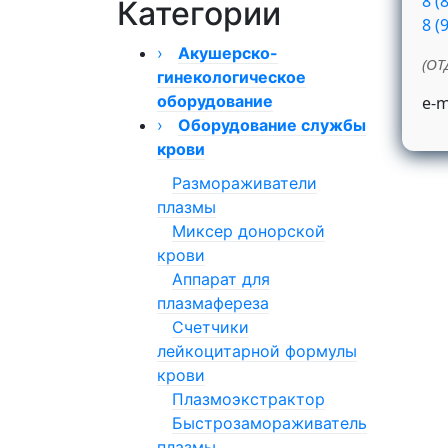
8 (
Категории
8 (
›
Акушерско-
(ОТ
гинекологическое
оборудование
e-m
›
›
Оборудование службы
Кольпоскопы
крови
Видеокольпоскопы
Кольпоскоп КС-02
Гинекологическое
Кольпоскопы КС-01
Размораживатели
оборудование ТРИМА
Кольпоскопы модели
плазмы
050/054
›
Мониторы фетальные
Миксер донорской
›
Кольпоскопы КС
Монитор фетальный
Кресла
крови
Сономед
гинекологические
Кольпоскопы
Аппарат для
бинокулярные
Фототерапия
Монитор фетальный
Кресла
плазмафереза
ComenStar
гинекологические Welle
новорожденных
Счетчики
Гистероскопы
лейкоцитарной формулы
Гистерорезектоскопы
крови
Гистерорезектоскоп
Плазмоэкстрактор
биполярный
Быстрозамораживатель
Гистероскопы офисные
плазмы