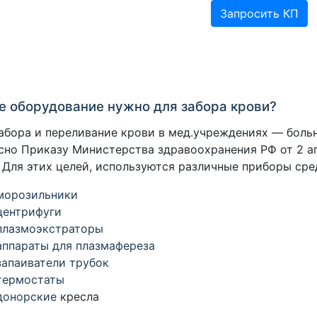
Запросить КП
е оборудование нужно для забора крови?
абора и переливание крови в мед.учреждениях — больн
сно Приказу Министерства здравоохранения РФ от 2 ап
 Для этих целей, используются различные приборы сре
морозильники
центрифуги
плазмоэкстраторы
аппараты для плазмафереза
запаиватели трубок
термостаты
донорские
кресла