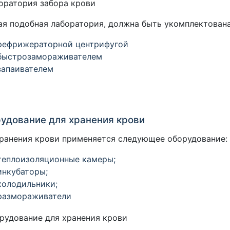
я подобная лаборатория, должна быть укомплектована
рефрижераторной центрифугой
быстрозамораживателем
запаивателем
удование для хранения крови
ранения крови применяется следующее оборудование:
теплоизоляционные камеры;
инкубаторы;
холодильники;
размораживатели