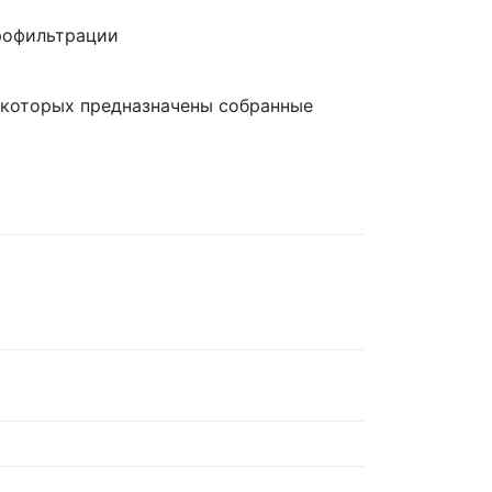
рофильтрации
и
я которых предназначены собранные