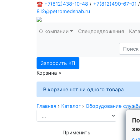
☎
+7(812)438-10-48
/
+7(812)490-67-01
/
812@petromedsnab.ru
О компании
Спецпредложения
Кат
Запросить КП
Корзина
×
В корзине нет ни одного товара
Главная
›
Каталог
›
Оборудование служб
По
зв
Применить