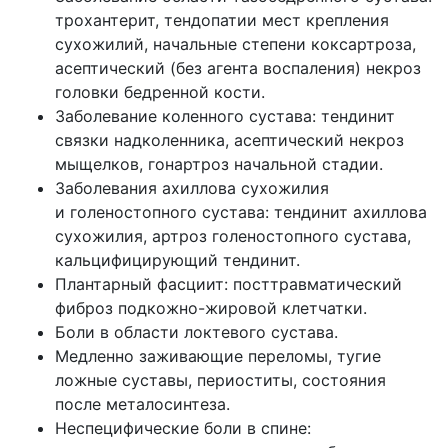
трохантерит, тендопатии мест крепления
сухожилий, начальные степени коксартроза,
асептический
(без
агента воспаления) некроз
головки бедренной кости.
Заболевание коленного сустава: тендинит
связки надколенника, асептический некроз
мыщелков, гонартроз начальной стадии.
Заболевания ахиллова сухожилия
и голеностопного сустава: тендинит ахиллова
сухожилия, артроз голеностопного сустава,
кальцифицирующий тендинит.
Плантарный фасциит: посттравматический
фиброз подкожно-жировой клетчатки.
Боли в области локтевого сустава.
Медленно заживающие переломы, тугие
ложные суставы, периоститы, состояния
после металосинтеза.
Неспецифические боли в спине: