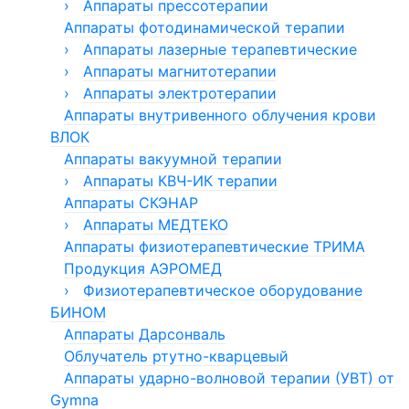
Электроды для резектоскопии
›
Аппараты Лора-Дон
Аппараты прессотерапии
Эндовидеохирургические стойки для
Аппараты фотодинамической терапии
Аппараты прессотерапии и лимфодренажа
урологии
Pulsepress Physio
›
Аппараты лазерные терапевтические
›
Пневмомассажер ПМ
›
Аппараты магнитотерапии
Аппараты лазерные полупроводниковые
терапевтические АЛП-01-"ЛАТОН"
›
›
Магнит МЕДТЕКО
Аппараты электротерапии
Аппараты прессотерапии и
лимфодренажа «Лимфа»
Аппараты внутривенного облучения крови
Аппарат Милта
Аппараты УЛЬТРАДАР
Инструменты для терапевтических
лазеров
ВЛОК
Аппараты прессотерапии
Аппараты ЭЛЭСКУЛАП
Манжеты для прессотерапии
Аппараты вакуумной терапии
Аппарат ЭЛАД
›
Аппарат ФОРЕЗ
Аппараты КВЧ-ИК терапии
Аппараты СКЭНАР
Аппараты Мустанг
Аппараты КВЧ-терапии Стелла
›
Аппараты Спинор
Аппараты МЕДТЕКО
Аппараты физиотерапевтические ТРИМА
Аппарат АФК
Продукция АЭРОМЕД
Аппарат высокочастотной магнитотерапии
›
Аппарат ДМВ-терапии
Физиотерапевтическое оборудование
БИНОМ
Аппараты низкочастотной магнитотерапии
Аппараты Дарсонваль
Аппараты СМВ-терапии
Аппараты лазерные терапевтические
УзорМед
Облучатель ртутно-кварцевый
Аппараты УВЧ-терапии
Аппараты ударно-волновой терапии (УВТ) от
Аппараты УЗТ-терапии
Аппараты лазерные терапевтические
УзорМед Б-2К
Gymna
Аппараты электротерапии