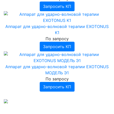
Проведение лабораторных анализов
Аппараты ИВЛ портативные
Дефибриллятор-монитор COMEN
Запросить КП
Аппараты ингаляционного наркоза
Дефибрилляторы АКСИОН
Аппарат для ударно-волновой терапии EXOTONUS
K1
По запросу
Запросить КП
Аппарат для ударно-волновой терапии EXOTONUS
МОДЕЛЬ Э1
По запросу
Запросить КП