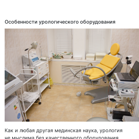
›
Ингаляторы, небулайзеры
Инфракрасные приборы
Ингаляторы Дельфин, ИНКО
Фототерапевтические транскраниальные
Ингаляторы Альбедо
Особенности урологического оборудования
аппараты ELMEDLIFE
Прочее
Как и любая другая мединская наука, урология
не мыслима без качественного оборудования,