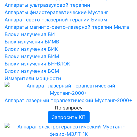
Инфракрасные приборы
Ингаляторы Дельфин, ИНКО
Аппараты ультразвуковой терапии
Аппараты ингаляционного наркоза
Дефибрилляторы АКСИОН
Фототерапевтические транскраниальные
Ингаляторы Альбедо
Аппараты физиотерапевтические Мустанг
аппараты ELMEDLIFE
Аппарат свето - лазерной терапии Бином
Прочее
Аппараты магнито-свето-лазерной терапии Милта
Блоки излучения БИ
Блок излучения БИМВ
Блоки излучения БИК
Блоки излучения БИМ
Блоки излучения БН-ВЛОК
Блоки излучения БСМ
Измерители мощности
Аппарат лазерный терапевтический Мустанг-2000+
По запросу
Запросить КП