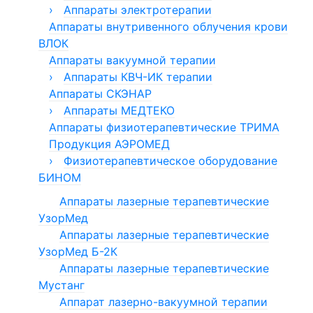
Эндовидеохирургические стойки для
терапевтические АЛП-01-"ЛАТОН"
›
›
Магнит МЕДТЕКО
Аппараты электротерапии
Аппараты прессотерапии и
урологии
лимфодренажа «Лимфа»
Аппараты внутривенного облучения крови
Аппарат Милта
Аппараты УЛЬТРАДАР
Инструменты для терапевтических
лазеров
ВЛОК
Аппараты прессотерапии
Аппараты ЭЛЭСКУЛАП
Манжеты для прессотерапии
Аппараты вакуумной терапии
Аппарат ЭЛАД
›
Аппарат ФОРЕЗ
Аппараты КВЧ-ИК терапии
Аппараты СКЭНАР
Аппараты Мустанг
Аппараты КВЧ-терапии Стелла
›
Аппараты Спинор
Аппараты МЕДТЕКО
Аппараты физиотерапевтические ТРИМА
Аппарат АФК
Продукция АЭРОМЕД
Аппарат высокочастотной магнитотерапии
›
Аппарат ДМВ-терапии
Физиотерапевтическое оборудование
БИНОМ
Аппараты низкочастотной магнитотерапии
Аппараты СМВ-терапии
Аппараты лазерные терапевтические
Аппараты УВЧ-терапии
УзорМед
Аппараты УЗТ-терапии
Аппараты лазерные терапевтические
Аппараты электротерапии
УзорМед Б-2К
Ингалятор ИНКО
Аппараты лазерные терапевтические
Облучатели ртутно-кварцевые
Мустанг
Аппарат лазерно-вакуумной терапии