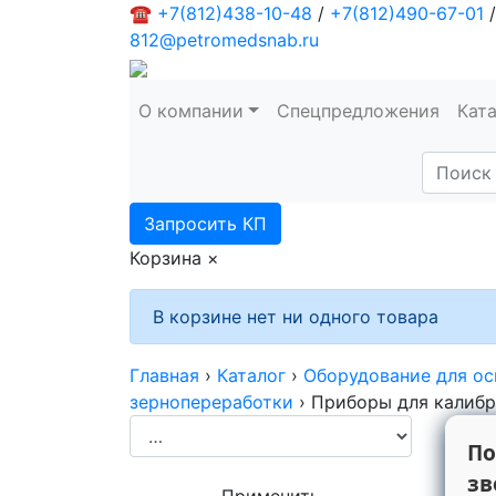
☎
+7(812)438-10-48
/
+7(812)490-67-01
/
812@petromedsnab.ru
О компании
Спецпредложения
Кат
Запросить КП
Корзина
×
В корзине нет ни одного товара
Главная
›
Каталог
›
Оборудование для ос
зернопереработки
›
Приборы для калиб
По
зв