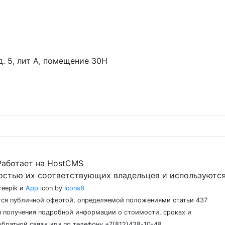
 д. 5, лит А, помещение 30Н
Работает на HostCMS
остью их соответствующих владельцев и используются
reepik и
App
icon by
Icons8
ются публичной офертой, определяемой положениями статьи 437
 получения подробной информации о стоимости, сроках и
обратной связи или по телефону +7(812)438-10-48