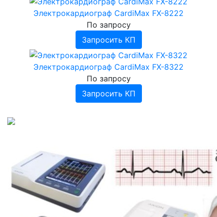
›
Ингаляторы, небулайзеры
Электрокардиограф CardiMax FX-8222
Инфракрасные приборы
Ингаляторы Дельфин, ИНКО
По запросу
Фототерапевтические транскраниальные
Ингаляторы Альбедо
Запросить КП
аппараты ELMEDLIFE
Прочее
Электрокардиограф CardiMax FX-8322
По запросу
Запросить КП