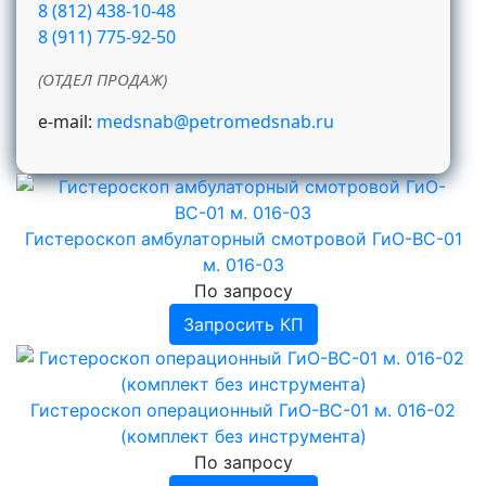
типа Сибэст ОБС, Сибэст ОБП
Инфракрасные анализаторы
Наборы пробных линз, пробные оправы
›
›
Лабораторные мельницы
рН-метры "Эксперт-рН"
Халаты рентгенозащитные
Аудиометры Россия
Эхосинускопы
Мониторы анестезиологические и
8 (812) 438-10-48
Ультразвуковая терапия
Аппараты ультразвуковой терапии
реанимационные
›
Офтальмоскопы
Видеоотоскоп
Рециркуляторы бактерицидные закрытого
Прибор для определение зерновой и
Юбки рентгенозащитные
ЭХОСИНУСКОПЫ КОМПЛЕКСМЕД
РН-метры
8 (911) 775-92-50
Электрокардиостимуляторы наружные
Аппараты физиотерапевтические Мустанг
типа Сибэст
сорной примесей
Влагомеры
›
Риноскопы
Увлажнители дыхательной смеси
pH-метры Эксперт-pH
Жилет рентгенозащитный
Мониторы Митар
Тонометры внутриглазного давления
Аппараты для аромафитотерапии
Аппарат свето - лазерной терапии Бином
(ОТДЕЛ ПРОДАЖ)
Приборы для диагностики мастита
Офтальмомиотренажеры
Риноскопический инструмент
Термошкафы для подогрева и хранения в
Прибор для определения стекловидности
Индикатор (тонометр) внутриглазного
Накидки (пелерины) рентгенозащитные
Озонаторы медицинские
Аппараты магнито-свето-лазерной
давления (Россия)
теплом виде растворов и жидкостей для
›
Столы офтальмологические
Видеоназофарингоскоп
Приборы для зерна
Набор для микропедиатрии
Другое оборудование для ветеринарных
терапии Милта
›
Аппараты КВЧ-ИК терапии
e-mail:
medsnab@petromedsnab.ru
лабораторий
инфузионной терапии
Ретинальные камеры
Принадлежности для эндоскопии
Приборы для калибровки
Пластины рентгенозащитные
Аппараты криотерапии
Блоки излучения БИ
Аппараты КВЧ-терапии Стелла
Оптика для риноскопии и отоскопии
›
Приборы для определения белизны
Измерители энергии высоковольтного
Вешалки для рентгенозащитной одежды
Аппараты ИВЛ
Аппараты электроанальгезии
Блок излучения БИМВ
Аппараты Спинор
импульса
›
Приборы для определения клейковины
Аппараты ИВЛ COMEN
Пульсоксиметры
Аппараты электросна
Блоки излучения БИК
›
Приборы для определения числа падения (
Аппараты ИВЛ для детей и
Пульсоксиметры Мицар-Пульс
Дефибрилляторы
›
Блоки излучения БИМ
Аппараты для электростимуляции
Гистероскоп амбулаторный смотровой ГиО-ВС-01
ПЧП )
новорожденных
Дефибрилляторы Nihon Kohden (Япония)
Аппараты рефлексотерапии
Блоки излучения БН-ВЛОК
Аппараты радиочастотной
Проведение лабораторных анализов
Аппараты ИВЛ портативные
Дефибриллятор-монитор COMEN
м. 016-03
электротерапии
Концентраторы кислородные
Блоки излучения БСМ
Аппараты ингаляционного наркоза
Дефибрилляторы АКСИОН
По запросу
Аппараты для интерференционной терапии
Измерители мощности
Нейростимуляторы
Запросить КП
Аэроионизаторы
Аппараты биоритмостимуляции
›
Ингаляторы, небулайзеры
Инфракрасные приборы
Ингаляторы Дельфин, ИНКО
Гистероскоп операционный ГиО-ВС-01 м. 016-02
Фототерапевтические транскраниальные
Ингаляторы Альбедо
(комплект без инструмента)
аппараты ELMEDLIFE
По запросу
Прочее