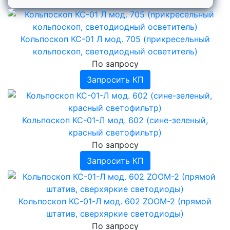
›
Оптика для риноскопии и отоскопии
›
Аппарат ДМВ-терапии
Холодильники фармацевтические с
Приборы для определения белизны
Измерители энергии высоковольтного
Вешалки для рентгенозащитной одежды
Физиотерапевтическое оборудование
Аппараты ИВЛ
БИНОМ
морозильной камерой
импульса
›
Аппараты низкочастотной магнитотерапии
Приборы для определения клейковины
Аппараты ИВЛ COMEN
Пульсоксиметры
Аппараты Дарсонваль
›
Аппараты СМВ-терапии
Аппараты лазерные терапевтические
Приборы для определения числа падения (
Аппараты ИВЛ для детей и
Пульсоксиметры Мицар-Пульс
Дефибрилляторы
Кольпоскоп КС-01 Л мод. 705 (прикресельный
УзорМед
ПЧП )
новорожденных
Облучатель ртутно-кварцевый
Аппараты УВЧ-терапии
Дефибрилляторы Nihon Kohden (Япония)
кольпоскоп, светодиодный осветитель)
Аппараты ударно-волновой терапии (УВТ) от
Аппараты УЗТ-терапии
Аппараты лазерные терапевтические
Проведение лабораторных анализов
Аппараты ИВЛ портативные
Дефибриллятор-монитор COMEN
УзорМед Б-2К
Gymna
Аппараты электротерапии
Аппараты ингаляционного наркоза
Дефибрилляторы АКСИОН
По запросу
Комбинированная терапия (ток+УЗТ+лазер)
Ингалятор ИНКО
Аппараты лазерные терапевтические
Запросить КП
Мустанг
от gymna
Облучатели ртутно-кварцевые
Электротерапия от gymna
Аппарат лазерно-вакуумной терапии
Узормед-Б-3К
Криотерапия
Кольпоскоп КС-01-Л мод. 602 (сине-зеленый,
Ультразвуковая терапия
Аппараты ультразвуковой терапии
красный светофильтр)
Электрокардиостимуляторы наружные
Аппараты физиотерапевтические Мустанг
По запросу
Аппараты для аромафитотерапии
Аппарат свето - лазерной терапии Бином
Запросить КП
Озонаторы медицинские
Аппараты магнито-свето-лазерной
терапии Милта
›
Аппараты КВЧ-ИК терапии
Аппараты криотерапии
Блоки излучения БИ
Аппараты КВЧ-терапии Стелла
Аппараты электроанальгезии
Блок излучения БИМВ
Аппараты Спинор
Кольпоскоп КС-01-Л мод. 602 ZOOM-2 (прямой
Аппараты электросна
Блоки излучения БИК
штатив, сверхяркие светодиоды)
›
Блоки излучения БИМ
Аппараты для электростимуляции
По запросу