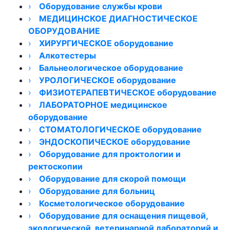
›
Оборудование службы крови
›
Размораживатели плазмы
МЕДИЦИНСКОЕ ДИАГНОСТИЧЕСКОЕ
ОБОРУДОВАНИЕ
Миксер донорской крови
›
Аппарат для плазмафереза
Кардиостимулятор
ХИРУРГИЧЕСКОЕ оборудование
›
Счетчики лейкоцитарной формулы крови
Вибротестеры
›
Алкотестеры
Аппараты электрохирургические
›
Плазмоэкстрактор
›
›
Алкотестеры для медицинского
Бальнеологическое оборудование
ЭХВЧ и радиоволновые аппараты
Электроэнцефалографы
Отсасыватели хирургические
освидетельствования
›
Быстрозамораживатель плазмы
Гастроскан
Сшивающие и хирургические инструменты
Ванны/кушетки сухого гидромассажа
УРОЛОГИЧЕСКОЕ оборудование
Электроэнцефалограф Компакт-Нейро
Аппараты ЭХВЧ ФОТЕК
Медицинские отсасыватели Армед
производства “КРАСНОГВАРДЕЕЦ”
›
Запаиватель трубок полимерных
›
Алкотестеры Динго
Ванны бальнеологические медицинские
›
ФИЗИОТЕРАПЕВТИЧЕСКОЕ оборудование
Электроэнцефалографы Мицар
Аппараты ЭХВЧ ЭФА-М
Спирографы
Урологическое оборудование ТРИМА
контейнеров
›
›
Эвакуаторы дыма
Алкотестеры Алкотектор
Ванны медицинские водолечебные
Эвакуатор дыма с дисплеем
Аппараты CPAP
ЛАБОРАТОРНОЕ медицинское
Спирографы СМП
Электрохирургический скальпель
ЭХВЧ-МЕДСИ
Спирометры
оборудование
Термоконтейнеры, термосумки, переносные
Газоанализаторы медицинские
ЭХВЧ-МЕДСИ
Алкотестеры АКПЭ
Ванны подводного душ-массажа
Урофлоуметры
Аппараты низкочастотной физиотерапии
Спирометры Mac
Электрокоагулятор хирургический
изотермические холодильники
АМПЛИПУЛЬС
›
›
›
Алкотестеры Tigon
Гальванические ванны медицинские
Уретроскопы
›
СТОМАТОЛОГИЧЕСКОЕ оборудование
Электрокардиографы
Столы операционные
Лабораторное оборудование ELMI
›
Холодильники для хранения крови (+4 ºС)
Канальные электрокардиографы
›
Углекислые ванны медицинские
Автоматическое устройство для биопсии
Аппараты УВЧ-терапии
Микроскопы медицинские и биологические
Стоматологическое оборудование от
ЭНДОСКОПИЧЕСКОЕ оборудование
Электрокардиограф Аксион
Столы операционные Stern
Смесители ELMI
Светильники хирургические
предстательной железы
производителя "ЛОМО"
производителя ТРИМА
›
›
Реографы
Светильники смотровые
Ванны гидро/аэромассажные с электронным
›
Шкафы для хранения стерильных
Оборудование для проктологии и
Электрокардиографы Fukuda Denshi
Столы операционные серия ST
Хирургические светильники
Термостаты ELMI
Морозильники медицинские
Аппараты ультразвуковой терапии (УЗТ)
двухкупольные Foton (Россия)
блоком управления
эндоскопов СПДС
ректоскопии
›
Эвакуатор дыма с дисплеем
Инструмент для Уретеропиелоскопов
›
Смесители BIOSAN
Эвакуатор дыма с дисплеем
Дополнительные принадлежности для
Ортопедические приставки к столам Stern
УЗТ МЕДТЕКО
Центрифуги ELMI
Эхоэнцефалографы
Аппараты СМВ-терапии
низкотемпературных морозильников HAIER
(Уретерореноскопов)
›
Mедицинское оборудование МБН
›
Ванны медицинские для конечностей
Аппараты ТЭС-терапии ТРАНСАИР
Термостаты BIOSAN
ЭХВЧ-МЕДСИ
Эндоскопическое оборудование AOHUA
Аксессуары
Оборудование для скорой помощи
Эхоэнцефалографы Комплексмед
Хирургические светильники с камерой
СМВ МЕДТЕКО
Шейкеры ELMI
Аппараты лазерные хирургические
Foton (Россия)
›
›
Операционные светильники
Ванны для маломобильных групп населения
Инструмент для цистоуретроскопов
›
Центрифуги BIOSAN
Видеоэндоскопическое оборудование
Видеоректоскоп
Термоодеяло
Оборудование для больниц
Морозильники биомедицинские (до -40ºС)
Аппарат лазерный Алод
Медицинское оборудование Сономед
Аппараты ДМВ-терапии
SonoScape
›
›
›
Ванны сухого флоатинга / иммерсии
Оптика для цистоуретроскопов и
Установки гипокситерапии (гипоксикаторы)
Шейкеры BIOSAN
Инструмент ректоскопический
Мониторы пациента
Каталки медицинская для перевозки
Косметологическое оборудование
Морозильники медицинские (до -25ºС)
Фетальные мониторы СОНОМЕД
Хирургические светильники
Аппарат лазерный Латус
ДМВ МЕДТЕКО
Медицинское оборудование Мицар
Микротомы
однокупольные Foton (Россия)
резектоскопов
пациентов (Китай)
›
Аудиометры ЭХО
Дерматомы
Кушетки бесконтактного массажа "Акваспа"
Галоингаляторы
›
Гистероскоп
Лигатор геморроидальных узлов
Средства оказания первой медицинской
Диодные лазеры D-las
Оборудование для оснащения пищевой,
Морозильники медицинские (до -60ºС)
Эхоэнцефалографы и синускопы
Электроэнцефалографы Мицар
›
Ванночки с подогревом
Анализаторы биохимические
Аппарат лазерный хирургический
СОНОМЕД
Диолан
помощи от производителя "АКВИТА"
экологической, ветеринарной лабораторий и
Системы для комплексной диагностики
Кухни для грязе- и теплолечения
Переходники и подьемники для
›
Анализаторы гематологические
Эндоскопическая система
Тубусы ректоскопические
Тележки медицинские (Китай)
Эвакуатор дыма с дисплеем
Морозильники медицинские Haier
Функциональная диагностика
Светильники хирургические Эмалед
Микротомы с микропроцессорным
Автоматические биохимические
Аппараты ударно-волновой терапии