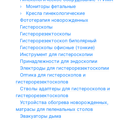
›
Мониторы фетальные
›
Монитор фетальный Сономед
Кресла гинекологические
Фототерапия новорожденных
Монитор фетальный ComenStar
Кресла гинекологические Welle
Гистероскопы
Гистерорезектоскопы
Гистерорезектоскоп биполярный
Гистероскопы офисные (тонкие)
Инструмент для гистероскопии
Принадлежности для эндоскопии
Электроды для гистерорезектоскопии
Оптика для гистероскопов и
гистерорезектоскопов
Стволы адаптеры для гистероскопов и
гистерорезектоскопов
Устройства обогрева новорожденных,
матрасы для пеленальных столов
Эвакуаторы дыма