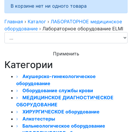
В корзине нет ни одного товара
Главная
›
Каталог
›
ЛАБОРАТОРНОЕ медицинское
оборудование
›
Лабораторное оборудование ELMI
Применить
Категории
›
Акушерско-гинекологическое
оборудование
›
›
Оборудование службы крови
Кольпоскопы
›
Видеокольпоскопы
Размораживатели плазмы
МЕДИЦИНСКОЕ ДИАГНОСТИЧЕСКОЕ
Кольпоскоп КС-02
ОБОРУДОВАНИЕ
Гинекологическое оборудование ТРИМА
Миксер донорской крови
Кольпоскопы КС-01
›
›
Аппарат для плазмафереза
Кардиостимулятор
ХИРУРГИЧЕСКОЕ оборудование
Кольпоскопы модели 050/054
Мониторы фетальные
›
›
Счетчики лейкоцитарной формулы крови
Вибротестеры
›
Алкотестеры
Кольпоскопы КС
Монитор фетальный Сономед
Кресла гинекологические
Аппараты электрохирургические
›
Фототерапия новорожденных
Плазмоэкстрактор
›
›
Алкотестеры для медицинского
Бальнеологическое оборудование
Кольпоскопы бинокулярные
Монитор фетальный ComenStar
Кресла гинекологические Welle
ЭХВЧ и радиоволновые аппараты
Электроэнцефалографы
Отсасыватели хирургические