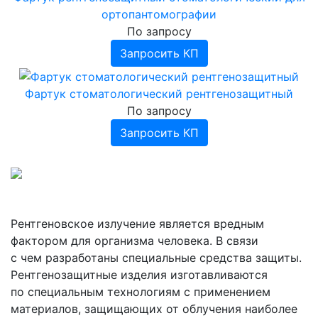
аппараты ELMEDLIFE
Аппараты ИВЛ портативные
Дефибриллятор-монитор COMEN
ортопантомографии
Прочее
Аппараты ингаляционного наркоза
Дефибрилляторы АКСИОН
По запросу
Запросить КП
Фартук стоматологический рентгенозащитный
По запросу
Запросить КП
Рентгеновское излучение является вредным
фактором для организма человека. В связи
с чем разработаны специальные средства защиты.
Рентгенозащитные изделия изготавливаются
по специальным технологиям с применением
материалов, защищающих от облучения наиболее