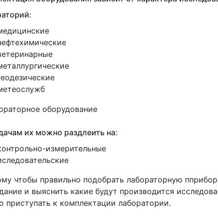
раторий:
медицинские
нефтехимические
ветеринарные
металлургические
геодезические
метеослужб
дачам их можно раздлеить на:
контрольно-измерительные
иследовательские
му чтобы правильно подобрать лабораторную пприбор
дание и выяснить какие будут производится исследован
 приступать к комплектации лаборатории.