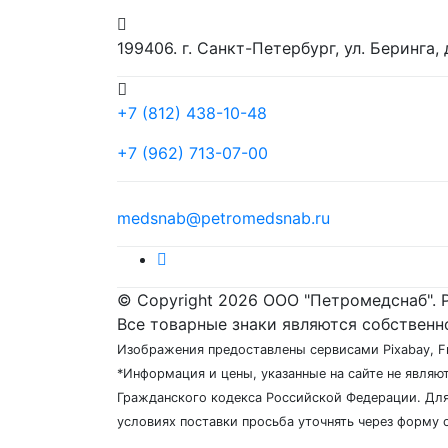
биоритмостимуляции
›
Ингаляторы,
199406. г. Санкт-Петербург, ул. Беринга,
небулайзеры
Инфракрасные приборы
Ингаляторы Дельфин,
ИНКО
Фототерапевтические
+7 (812) 438-10-48
транскраниальные
Ингаляторы Альбедо
аппараты ELMEDLIFE
+7 (962) 713-07-00
Прочее
medsnab@petromedsnab.ru
© Copyright 2026 ООО "Петромедснаб". 
Все товарные знаки являются собственн
Изображения предоставлены сервисами Pixabay, F
*Информация и цены, указанные на сайте не явля
Гражданского кодекса Российской Федерации. Для
условиях поставки просьба уточнять через форму 