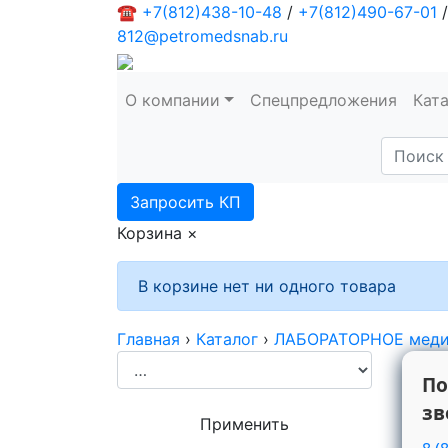
☎
+7(812)438-10-48
/
+7(812)490-67-01
/
812@petromedsnab.ru
О компании
Спецпредложения
Кат
Запросить КП
Корзина
×
В корзине нет ни одного товара
Главная
›
Каталог
›
ЛАБОРАТОРНОЕ меди
По
зв
Применить