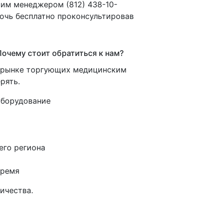
ашим менеджером
(812
) 438-10-
мочь бесплатно проконсультировав
очему стоит обратиться к нам?
м рынке торгующих медицинским
рять.
оборудование
его региона
время
ичества.