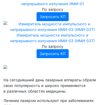
›
Ингаляторы, небулайзеры
Проведение лабораторных анализов
Аппараты ИВЛ портативные
Дефибриллятор-монитор COMEN
непрерывного излучения ИМИ-01
Инфракрасные приборы
Ингаляторы Дельфин, ИНКО
Аппараты ингаляционного наркоза
Дефибрилляторы АКСИОН
По запросу
Фототерапевтические транскраниальные
Ингаляторы Альбедо
Запросить КП
аппараты ELMEDLIFE
Прочее
Измеритель мощности импульсного и
непрерывного излучения ИМИ-03 (ИМИ-03Т)
По запросу
Запросить КП
На сегодняшний день лазерные аппараты обрели
свою популярность и широко применяются
в различных областях медицины.
Лечение лазером используют при заболеваниях