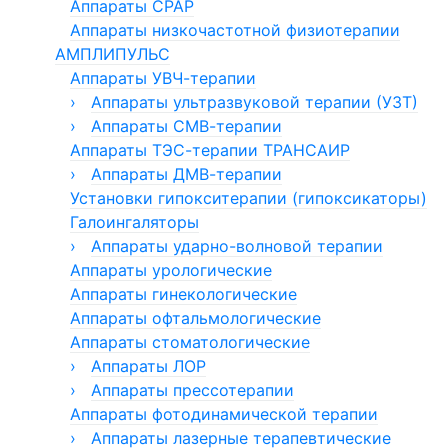
Аппараты CPAP
Гистероскопы офисные (тонкие)
Термоконтейнеры, термосумки, переносные
Газоанализаторы медицинские
ЭХВЧ-МЕДСИ
Алкотестеры АКПЭ
Ванны подводного душ-массажа
Урофлоуметры
Спирометры Mac
Электрокоагулятор хирургический
Аппараты низкочастотной физиотерапии
изотермические холодильники
Инструмент для гистероскопии
›
›
Алкотестеры Tigon
Гальванические ванны медицинские
Уретроскопы
Электрокардиографы
Столы операционные
АМПЛИПУЛЬС
Принадлежности для эндоскопии
Холодильники для хранения крови (+4 ºС)
Канальные электрокардиографы
›
Углекислые ванны медицинские
Автоматическое устройство для биопсии
Электрокардиограф Аксион
Столы операционные Stern
Светильники хирургические
Аппараты УВЧ-терапии
предстательной железы
Электроды для гистерорезектоскопии
›
Реографы
Светильники смотровые
Ванны гидро/аэромассажные с электронным
Электрокардиографы Fukuda Denshi
Столы операционные серия ST
Хирургические светильники
Морозильники медицинские
›
Аппараты ультразвуковой терапии (УЗТ)
двухкупольные Foton (Россия)
блоком управления
Оптика для гистероскопов и
›
Эвакуатор дыма с дисплеем
Инструмент для Уретеропиелоскопов
Дополнительные принадлежности для
Ортопедические приставки к столам Stern
Эхоэнцефалографы
›
УЗТ МЕДТЕКО
Аппараты СМВ-терапии
гистерорезектоскопов
низкотемпературных морозильников HAIER
(Уретерореноскопов)
Mедицинское оборудование МБН
›
Ванны медицинские для конечностей
Эхоэнцефалографы Комплексмед
Хирургические светильники с камерой
Аппараты лазерные хирургические
Аппараты ТЭС-терапии ТРАНСАИР
СМВ МЕДТЕКО
Foton (Россия)
Стволы адаптеры для гистероскопов и
›
Операционные светильники
Ванны для маломобильных групп населения
Инструмент для цистоуретроскопов
Морозильники биомедицинские (до -40ºС)
Аппарат лазерный Алод
Медицинское оборудование Сономед
›
Аппараты ДМВ-терапии
гистерорезектоскопов
›
›
Ванны сухого флоатинга / иммерсии
Оптика для цистоуретроскопов и
Морозильники медицинские (до -25ºС)
Фетальные мониторы СОНОМЕД
Хирургические светильники
Аппарат лазерный Латус
Медицинское оборудование Мицар
Микротомы
Установки гипокситерапии (гипоксикаторы)
ДМВ МЕДТЕКО
однокупольные Foton (Россия)
резектоскопов
Устройства обогрева новорожденных,
Аудиометры ЭХО
Дерматомы
Кушетки бесконтактного массажа "Акваспа"
Морозильники медицинские (до -60ºС)
Эхоэнцефалографы и синускопы
Электроэнцефалографы Мицар
›
Ванночки с подогревом
Аппарат лазерный хирургический
Галоингаляторы
матрасы для пеленальных столов
СОНОМЕД
Диолан
Системы для комплексной диагностики
Кухни для грязе- и теплолечения
Переходники и подьемники для
Морозильники медицинские Haier
Функциональная диагностика
Светильники хирургические Эмалед
Микротомы с микропроцессорным
›
Аппараты ударно-волновой терапии
управлением
цистоуретроскопов и цисторезектоскопов
Эвакуаторы дыма
Комплексы Медиком-Комби
Медицинские подъемники
Морозильники низкотемпературные (до
Ультразвуковые сканеры СОНОМЕД
Суточное мониторирование
Хирургические лазеры
Инструмент для лазерной хирургии
Аппараты урологические
Аппараты УВТ Россия
-86ºС)
Ванны сидячие
Принадлежности для эндоскопии
Допплеровские приборы СОНОМЕД
Допплеровские анализаторы "Мицар"
Нагревательные столики
Аппараты Лахта-Милон
Аппараты гинекологические
›
Стволы для цистоуретроскопов и
Транспортные морозильники
Приборы длительного билатерального
Эхоэнцефалографы
Охладители микротома (замораживающие
Водолечебные кафедры и души
Аппараты офтальмологические
(термоконтейнеры)
мониторинга кровотока сосудов головного
столики)
цисторезектоскопов
Кушетки физиотерапевтические "Комфорт"
Водолечебные кафедры и души Вуокса
Аппараты стоматологические
мозга СОНОМЕД
Системы вытяжения позвоночника
Уретеропиелоскопы (уретерореноскопы)
Души ВИШИ
›
Аппараты ЛОР
Вспомогательное оборудование
Уретротом
Циркулярные души
›
Аппараты Лора-Дон
Аппараты прессотерапии
Тангенторы
Цисторезектоскоп биполярный
Восходящий душ
Аппараты фотодинамической терапии
Аппараты прессотерапии и лимфодренажа
Ванны медицинские
Цисторезектоскопы (резектоскопы)
Души Шарко «Вуокса»
Pulsepress Physio
›
Аппараты лазерные терапевтические