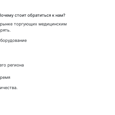
очему стоит обратиться к нам?
м рынке торгующих медицинским
рять.
оборудование
его региона
время
ичества.