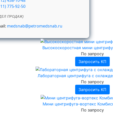
812) 438-10-48
911) 775-92-50
ДЕЛ ПРОДАЖ)
ail:
medsnab@petromedsnab.ru
Высокоскоростная мини центрифуг
По запросу
Запросить КП
Лабораторная центрифуга с охлажд
По запросу
Запросить КП
Мини центрифуга–вортекс Комбис
По запросу