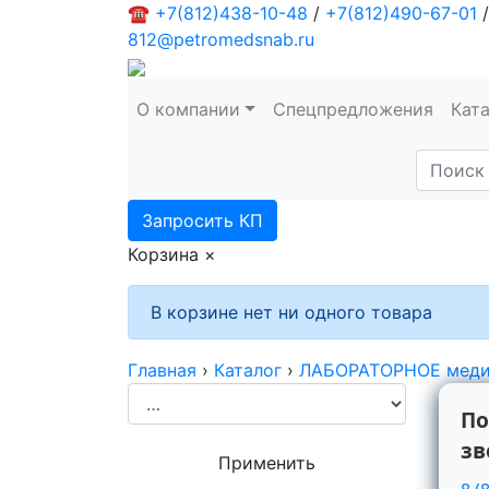
☎
+7(812)438-10-48
/
+7(812)490-67-01
/
812@petromedsnab.ru
О компании
Спецпредложения
Кат
Запросить КП
Корзина
×
В корзине нет ни одного товара
Главная
›
Каталог
›
ЛАБОРАТОРНОЕ меди
По
зв
Применить