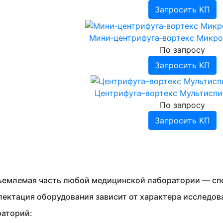
Запросить КП
Мини‐центрифуга‐вортекс Микро
По запросу
Запросить КП
Центрифуга–вортекс Мультисп
По запросу
Запросить КП
емлемая часть любой медицинской лаборатории — спе
ектация оборудования зависит от характера исследо
раторий: