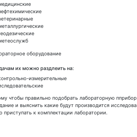
медицинские
нефтехимические
ветеринарные
металлургические
геодезические
метеослужб
дачам их можно раздлеить на:
контрольно-измерительные
иследовательские
му чтобы правильно подобрать лабораторную пприбор
дание и выяснить какие будут производится исследован
 приступать к комплектации лаборатории.