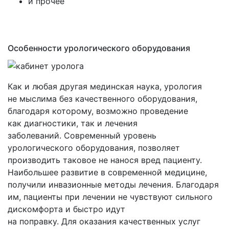
и прочее
Аппараты биоритмостимуляции
›
Ингаляторы, небулайзеры
Инфракрасные приборы
Ингаляторы Дельфин, ИНКО
Фототерапевтические транскраниальные
Ингаляторы Альбедо
Особенности урологического оборудования
аппараты ELMEDLIFE
Прочее
Как и любая другая мединская наука, урология
не мыслима без качественного оборудования,
благодаря которому, возможно проведение
как диагностики, так и лечения
заболеваний. Современный уровень
урологического оборудования, позволяет
производить таковое не нанося вред пациенту.
Наибольшее развитие в современной медицине,
получили инвазионные методы лечения. Благодаря
им, пациенты при лечении не чувствуют сильного
дискомфорта и быстро идут
на поправку. Для оказания качественных услуг