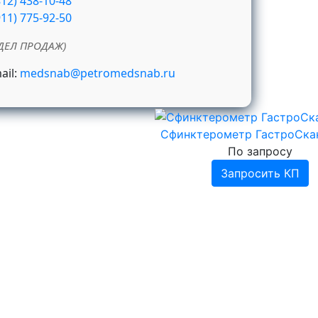
812) 438-10-48
911) 775-92-50
ДЕЛ ПРОДАЖ)
ail:
medsnab@petromedsnab.ru
Сфинктерометр ГастроСка
По запросу
Запросить КП