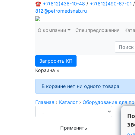
☎
+7(812)438-10-48
/
+7(812)490-67-01
/
812@petromedsnab.ru
О компании
Спецпредложения
Кат
Запросить КП
Корзина
×
В корзине нет ни одного товара
Главная
›
Каталог
›
Оборудование для пр
По
зв
Применить