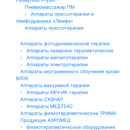
Pulsepress Physio
Электроды для резектоскопии
Пневмомассажер ПМ
Эндовидеохирургические стойки для
›
Аппараты прессотерапии и
урологии
лимфодренажа «Лимфа»
Аппараты прессотерапии
Манжеты для прессотерапии
Аппараты фотодинамической терапии
›
Аппараты лазерные терапевтические
›
›
Аппараты магнитотерапии
Аппараты лазерные полупроводниковые
терапевтические АЛП-01-"ЛАТОН"
›
Магнит МЕДТЕКО
Аппараты электротерапии
Аппараты внутривенного облучения крови
Аппарат Милта
Аппараты УЛЬТРАДАР
Инструменты для терапевтических
лазеров
ВЛОК
Аппараты ЭЛЭСКУЛАП
Аппараты вакуумной терапии
Аппарат ЭЛАД
›
Аппарат ФОРЕЗ
Аппараты КВЧ-ИК терапии
Аппараты СКЭНАР
Аппараты Мустанг
Аппараты КВЧ-терапии Стелла
›
Аппараты Спинор
Аппараты МЕДТЕКО
Аппараты физиотерапевтические ТРИМА
Аппарат АФК
Продукция АЭРОМЕД
Аппарат высокочастотной магнитотерапии
›
Аппарат ДМВ-терапии
Физиотерапевтическое оборудование