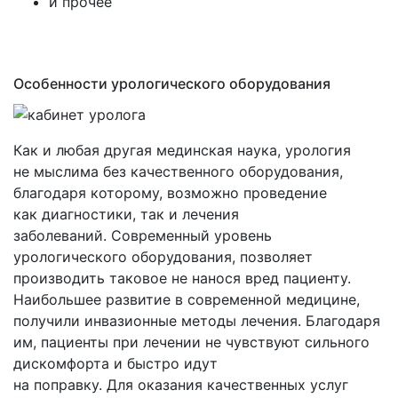
и прочее
Аппараты биоритмостимуляции
›
Ингаляторы, небулайзеры
Инфракрасные приборы
Ингаляторы Дельфин, ИНКО
Фототерапевтические транскраниальные
Ингаляторы Альбедо
Особенности урологического оборудования
аппараты ELMEDLIFE
Прочее
Как и любая другая мединская наука, урология
не мыслима без качественного оборудования,
благодаря которому, возможно проведение
как диагностики, так и лечения
заболеваний. Современный уровень
урологического оборудования, позволяет
производить таковое не нанося вред пациенту.
Наибольшее развитие в современной медицине,
получили инвазионные методы лечения. Благодаря
им, пациенты при лечении не чувствуют сильного
дискомфорта и быстро идут
на поправку. Для оказания качественных услуг