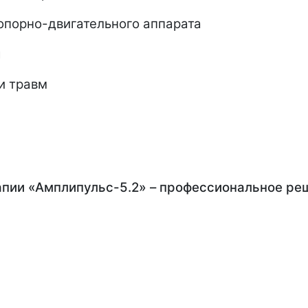
опорно-двигательного аппарата
я
и травм
апии «Амплипульс-5.2» – профессиональное ре