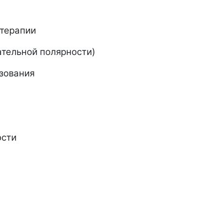
 терапии
ательной полярности)
ьзования
ости