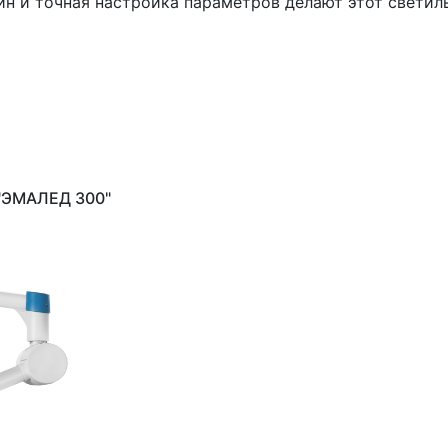
н и точная настройка параметров делают этот свети
 "ЭМАЛЕД 300"