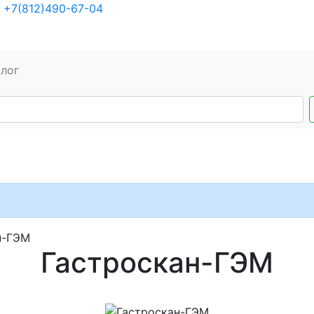
+7(812)490-67-04
алог
н-ГЭМ
Гастроскан-ГЭМ