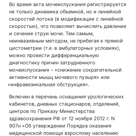
Во время акта мочеиспускания регистрируется
не только динамика объемной, но и линейной
скоростей потока
(в
модификации с линейной
скоростью), что позволяет вычислить давление
и сечение струи мочи. Тем самым,
неинвазивным методом, не прибегая к прямой
цистометрии
(т
.е. в амбулаторных условиях),
можно провести дифференциальную
диагностику причин затрудненного
мочеиспускания –
«снижение
сократительной
активности мышц мочевого пузыря» или
«инфравезикальная
обструкция».
Включен в перечень оснащения урологических
кабинетов, дневных стационаров, отделений,
центров по Приказу Министерства
здравоохранения РФ от 12 ноября 2012 г. N
907н
«Об
утверждении Порядка оказания
медицинской помощи взрослому населению