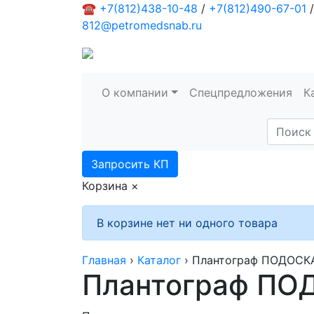
☎
+7(812)438-10-48
/
+7(812)490-67-01
/
812@petromedsnab.ru
О компании
Спецпредложения
К
Запросить КП
Корзина
×
В корзине нет ни одного товара
Главная
›
Каталог
›
Плантограф ПОДОС
Плантограф П