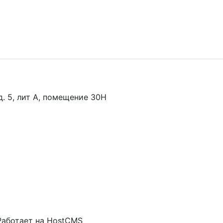
 д. 5, лит А, помещение 30Н
Работает на HostCMS