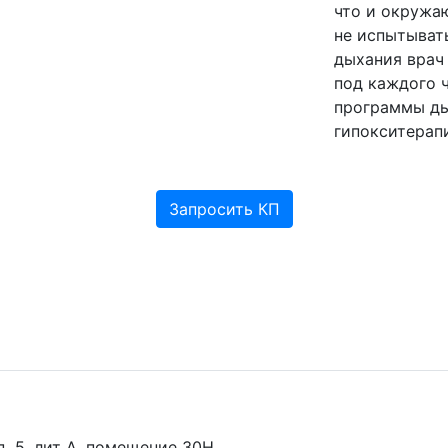
что и окружа
не испытыват
дыхания врач
под каждого 
программы ды
гипокситерап
Запросить КП
 д. 5, лит А, помещение 30Н