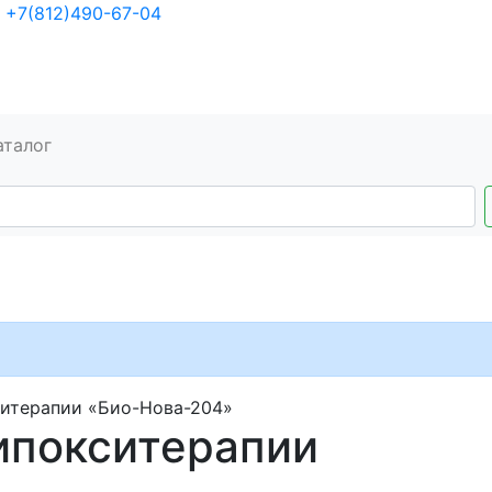
+7(812)490-67-04
аталог
ситерапии «Био-Нова-204»
гипокситерапии